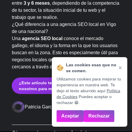
entre
3 y 6 meses
, dependiendo de la competencia
de tu sector, la situación inicial de tu web y el
trabajo que se realice.
¿Qué diferencia a una agencia SEO local en Vigo
de una nacional?
Una
agencia SEO local
conoce el mercado
gallego, el idioma y la forma en la que los usuarios
buscan en la zona. Esto es especialmente útil para
negocios locales que quieren atraer clientes
Las cookies esas que no
cercanos a través del SEO local.
se comen.
Utilizamos cookies para mejorar tu
¿Este artículo te ha sido útil? Contacta con
experiencia en nuestra web. Te
nosotros para más información.
dejo el texto aburrido aquí
Política
de Cookies
Puedes aceptar o
rechazar 😁.
Patricia García Gómez
Aceptar
Rechazar