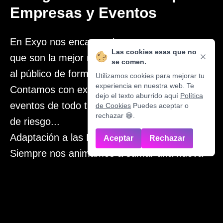
Empresas y Eventos
En Exyo nos encantan los eventos y creemos
Las cookies esas que no
que son la mejor manera de acercar tu marca
se comen.
al público de forma interactiva e inolvidable.
Utilizamos cookies para mejorar tu
experiencia en nuestra web. Te
Contamos con experiencia organizando
dejo el texto aburrido aquí
Política
eventos de todo tipo: música, surf, deportes
de Cookies
Puedes aceptar o
rechazar 😁.
de riesgo...
Adaptación a las Necesidades del Cliente
Aceptar
Rechazar
Siempre nos animamos a sumar una nueva
experiencia a la colección, porque nos
encanta la libertad creativa que nos dan a la
hora de crear momentos mágicos para los
clientes.