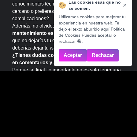
Las cookies esas que no
conocimientos técnicos? ¿Necesitas soporte
se comen.
cercano o prefieres rendimiento sin
Utilizamos cookies para mejorar tu
complicaciones?
experiencia en nuestra web. Te
Además, no olvides que
una web WordPress sin
dejo el texto aburrido aquí
Política
mantenimiento es una bomba de relojería
. Igual
de Cookies
Puedes aceptar o
que no dejarías tu coche sin revisar un año, no
rechazar 😁.
deberías dejar tu web desactualizada.
¿Tienes dudas concretas sobre tu web? Déjala
Aceptar
Rechazar
en comentarios y seguimos la conversación allí.
Porque, al final, lo importante no es solo tener una
web… sino que funcione.
¿Este artículo te ha sido útil? Contacta con
nosotros para más información.
Patricia García Gómez