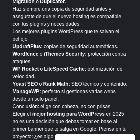
Migration
o
Duplicator
.
Haz siempre una copia de seguridad antes y
asegúrate de que el nuevo hosting es compatible
con tus plugins y necesidades.
Los mejores plugins WordPress que te salvan el
pellejo
UpdraftPlus:
copias de seguridad automáticas.
Wordfence
o
iThemes Security:
protección contra
ataques.
WP Rocket
o
LiteSpeed Cache:
optimización de
velocidad.
Yoast SEO
o
Rank Math:
SEO técnico y contenido.
ManageWP:
perfecto si gestionas varias webs
desde un solo panel.
Conclusión: elige con cabeza, no con prisas
Elegir el
mejor hosting para WordPress
en 2025
no es una decisión que debas tomar en base al
primer banner que te salga en Google. Piensa en tu
proyecto: ¿es algo pequeño o grande? ¿Tienes