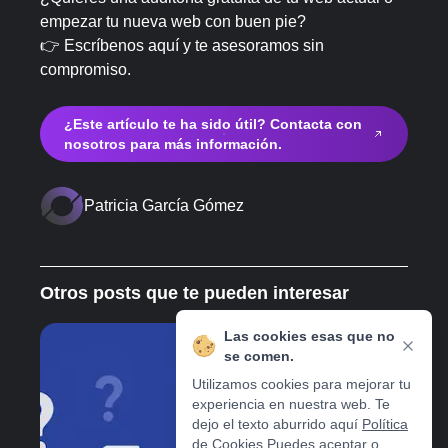
empezar tu nueva web con buen pie?
👉 Escríbenos aquí y te asesoramos sin
compromiso.
¿Este artículo te ha sido útil? Contacta con
nosotros para más información.
Patricia García Gómez
Otros posts que te pueden interesar
Las cookies esas que no
19 de mayo de 2025
se comen.
Utilizamos cookies para mejorar tu
experiencia en nuestra web. Te
dejo el texto aburrido aquí
Política
de Cookies
Puedes aceptar o