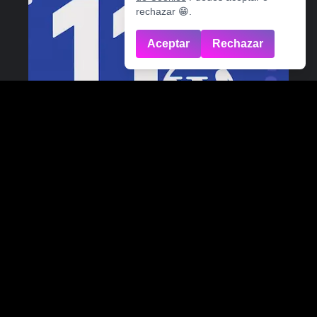
rechazar 😁.
Aceptar
Rechazar
11 dudas comunes de Wordpress
resueltas - Exyo
¿Estás empezando en Wordpress?¿Tienes
mil dudas? Aquí solucionamos las 11 más
comunes, para que puedas gestionar tu web
sin problema.
LEER MÁS
23 de mayo de 2025