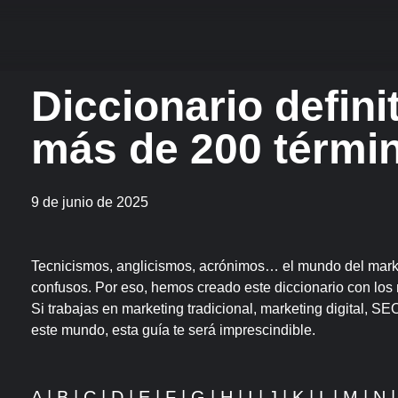
Diccionario defini
más de 200 térmi
9 de junio de 2025
Tecnicismos, anglicismos, acrónimos… el mundo del marke
confusos. Por eso, hemos creado este diccionario con los
Si trabajas en marketing tradicional, marketing digital, 
este mundo, esta guía te será imprescindible.
A
|
B
|
C
|
D
|
E
|
F
|
G
|
H
|
I
|
J
|
K
|
L
|
M
|
N