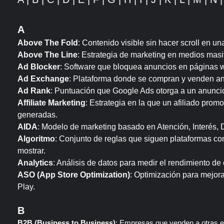
A
Above The Fold
: Contenido visible sin hacer scroll en un
Above The Line
: Estrategia de marketing en medios mas
Ad Blocker
: Software que bloquea anuncios en páginas 
Ad Exchange
: Plataforma donde se compran y venden an
Ad Rank
: Puntuación que Google Ads otorga a un anuncio
Affiliate Marketing
: Estrategia en la que un afiliado pro
generadas.
AIDA
: Modelo de marketing basado en Atención, Interés, 
Algoritmo
: Conjunto de reglas que siguen plataformas c
mostrar.
Analytics
: Análisis de datos para medir el rendimiento d
ASO (App Store Optimization)
: Optimización para mejor
Play.
B
B2B (Business to Business)
: Empresas que venden a otras 