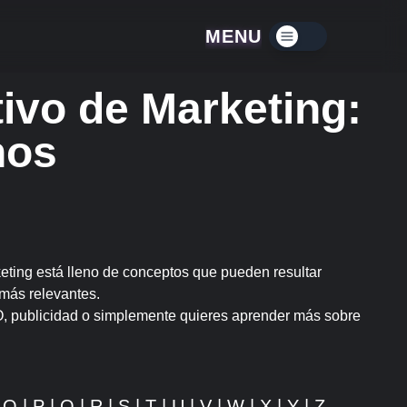
MENU
Menú contraído
tivo de Marketing:
nos
ting está lleno de conceptos que pueden resultar
 más relevantes.
SEO, publicidad o simplemente quieres aprender más sobre
|
O
|
P
|
Q
|
R
|
S
|
T
|
U
|
V
|
W
|
X
|
Y
|
Z