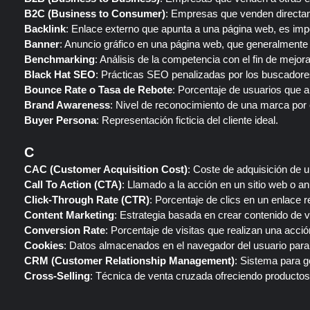
B2C (Business to Consumer)
: Empresas que venden directam
Backlink
: Enlace externo que apunta a una página web, es imp
Banner
: Anuncio gráfico en una página web, que generalmente se
Benchmarking
: Análisis de la competencia con el fin de mejora
Black Hat SEO
: Prácticas SEO penalizadas por los buscadore
Bounce Rate o Tasa de Rebote
: Porcentaje de usuarios que 
Brand Awareness
: Nivel de reconocimiento de una marca por e
Buyer Persona
: Representación ficticia del cliente ideal.
C
CAC (Customer Acquisition Cost)
: Coste de adquisición de u
Call To Action (CTA)
: Llamado a la acción en un sitio web o an
Click-Through Rate (CTR)
: Porcentaje de clics en un enlace 
Content Marketing
: Estrategia basada en crear contenido de va
Conversion Rate
: Porcentaje de visitas que realizan una acci
Cookies
: Datos almacenados en el navegador del usuario para 
CRM (Customer Relationship Management)
: Sistema para g
Cross-Selling
: Técnica de venta cruzada ofreciendo producto