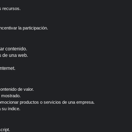
s recursos.
entivar la participación.
ar contenido.
s de una web.
nternet.
ontenido de valor.
s mostrado.
romocionar productos o servicios de una empresa.
 su índice.
cript.